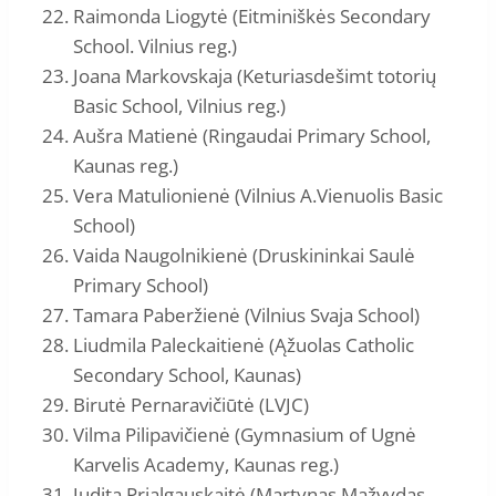
Raimonda Liogytė (Eitminiškės Secondary
School. Vilnius reg.)
Joana Markovskaja (Keturiasdešimt totorių
Basic School, Vilnius reg.)
Aušra Matienė (Ringaudai Primary School,
Kaunas reg.)
Vera Matulionienė (Vilnius A.Vienuolis Basic
School)
Vaida Naugolnikienė (Druskininkai Saulė
Primary School)
Tamara Paberžienė (Vilnius Svaja School)
Liudmila Paleckaitienė (Ąžuolas Catholic
Secondary School, Kaunas)
Birutė Pernaravičiūtė (LVJC)
Vilma Pilipavičienė (Gymnasium of Ugnė
Karvelis Academy, Kaunas reg.)
Judita Prialgauskaitė (Martynas Mažvydas