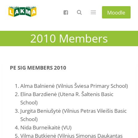
Skip
to
Moodle
content
2010 Members
PE SIG MEMBERS 2010
Alma Balnienė (Vilnius Šviesa Primary School)
Elina Barzdienė (Utena R. Šaltenis Basic
School)
Jurgita Beniušytė (Vilnius Petras Vileišis Basic
School)
Nida Burneikaitė (VU)
Vilma Butkienė (Vilnius Simonas Daukantas