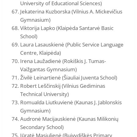
University of Educational Sciences)
Jekaterina Kuzborska (Vilnius A. Mickevičius
Gymnasium)
Viktorija Lapko (Klaipėda Santarvė Basic
School)
Laura Lasauskienė (Public Service Language
Centre, Klaipėda)
Irena Laužadienė (Rokiškis J. Tumas-
Vaižgantas Gymnasium)
Živilė Leinartienė (Šiauliai Juventa School)
Robert Leščinskij (Vilnius Gediminas
Technical University)
Romualda Liutkuvienė (Kaunas J. Jablonskis
Gymnasium)
Audronė Macijauskienė (Kaunas Milikonių
Secondary School)
Jūratė Masiulienė (Buivydiškės Primary