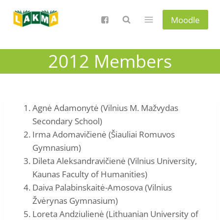
Skip
to
Moodle
content
2012 Members
Agnė Adamonytė (Vilnius M. Mažvydas
Secondary School)
Irma Adomavičienė (Šiauliai Romuvos
Gymnasium)
Dileta Aleksandravičienė (Vilnius University,
Kaunas Faculty of Humanities)
Daiva Palabinskaitė-Amosova (Vilnius
Žvėrynas Gymnasium)
Loreta Andziulienė (Lithuanian University of