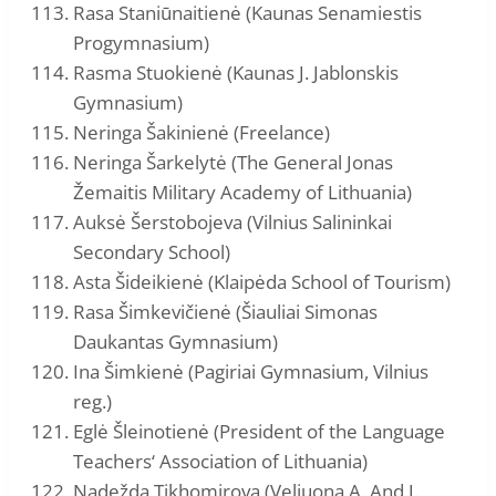
Rasa Staniūnaitienė (Kaunas Senamiestis
Progymnasium)
Rasma Stuokienė (Kaunas J. Jablonskis
Gymnasium)
Neringa Šakinienė (Freelance)
Neringa Šarkelytė (The General Jonas
Žemaitis Military Academy of Lithuania)
Auksė Šerstobojeva (Vilnius Salininkai
Secondary School)
Asta Šideikienė (Klaipėda School of Tourism)
Rasa Šimkevičienė (Šiauliai Simonas
Daukantas Gymnasium)
Ina Šimkienė (Pagiriai Gymnasium, Vilnius
reg.)
Eglė Šleinotienė (President of the Language
Teachers‘ Association of Lithuania)
Nadežda Tikhomirova (Veliuona A. And J.