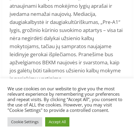
atnaujinami kalbos mokėjimo lygių aprašai ir
įvedama nemažai naujovių. Mediacija,
daugiakalbystė ir daugiakultūriškumas, „Pre-A1“
lygis, grožinio kūrinio suvokimo aptartys – visa tai
nėra negirdėti dalykai užsienio kalbų
mokytojams, tačiau jų sampratos naujajame
leidinyje gerokai išplečiamos. Pranešime bus
apžvelgiamos BEKM naujovės ir svarstoma, kaip
jos galėtų būti taikomos užsienio kalbų mokyme
ir pasiekimų vertinime.
We use cookies on our website to give you the most
relevant experience by remembering your preferences
and repeat visits. By clicking “Accept All”, you consent to
the use of ALL the cookies. However, you may visit
"Cookie Settings" to provide a controlled consent.
© 2026 Lietuvos anglų kalbos mokytojų asociacija
Cookie Settings
Accept All