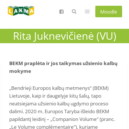
Skip
to
Moodle
content
Rita Juknevičienė (VU)
BEKM praplėta ir jos taikymas užsienio kalbų
mokyme
„Bendrieji Europos kalbų metmenys“ (BEKM)
Lietuvoje, kaip ir daugelyje kitų šalių, tapo
neatsiejama užsienio kalbų ugdymo proceso
dalimi. 2020 m. Europos Taryba išleido BEKM
papildantį leidinį – „Companion Volume“ (pranc.
„Le Volume complémentaire“), kuriame